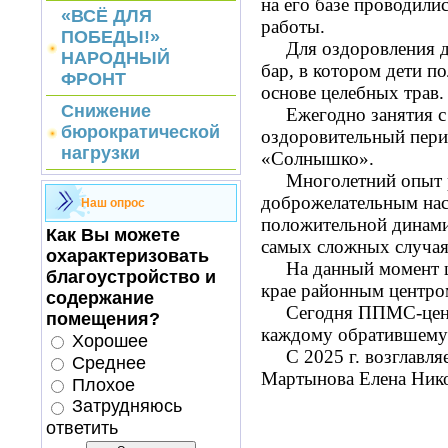
на его базе проводили
«ВСЁ ДЛЯ
работы.
ПОБЕДЫ!»
Для оздоровления дет
НАРОДНЫЙ
бар, в котором дети п
ФРОНТ
основе целебных трав
Снижение
Ежегодно занятия с д
бюрократической
оздоровительный перио
нагрузки
«Солнышко».
Многолетний опыт ра
доброжелательным нас
Наш опрос
положительной динами
Как Вы можете
самых сложных случа
охарактеризовать
На данный момент це
благоустройство и
крае районным центро
содержание
Сегодня ППМС-центр
помещения?
каждому обратившему
Хорошее
С 2025 г. возглавляе
Среднее
Мартынова Елена Нико
Плохое
Затрудняюсь
ответить