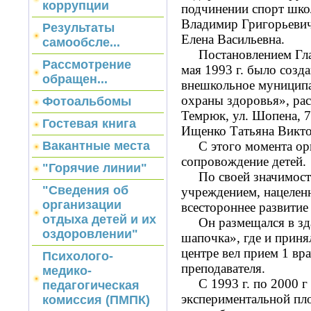
коррупции
подчинении спорт шко
Владимир Григорьевич
Результаты
Елена Васильевна.
самообсле...
Постановлением Глав
Рассмотрение
мая 1993 г. было созд
обращен...
внешкольное муницип
охраны здоровья», рас
Фотоальбомы
Темрюк, ул. Шопена, 
Гостевая книга
Ищенко Татьяна Викто
С этого момента орг
Вакантные места
сопровождение детей.
"Горячие линии"
По своей значимости
"Сведения об
учреждением, нацелен
организации
всестороннее развитие
отдыха детей и их
Он размещался в здан
оздоровлении"
шапочка», где и приня
центре вел прием 1 вра
Психолого-
преподавателя.
медико-
С 1993 г. по 2000 г 
педагогическая
экспериментальной пл
комиссия (ПМПК)