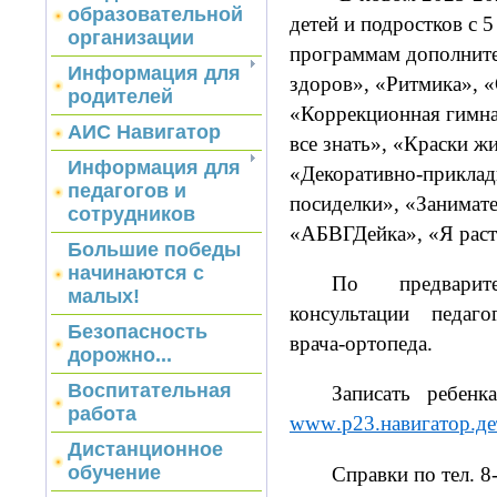
образовательной
детей и подростков с 5
организации
программам дополните
Информация для
здоров», «Ритмика», 
родителей
«Коррекционная гимна
АИС Навигатор
все знать», «Краски ж
Информация для
«Декоративно-приклад
педагогов и
посиделки», «Занимате
сотрудников
«АБВГДейка», «Я раст
Большие победы
начинаются с
По предварит
малых!
консультации педагог
Безопасность
врача-ортопеда.
дорожно...
Воспитательная
Записать ребен
работа
www
.р23.навигатор.де
Дистанционное
обучение
Справки по тел. 8