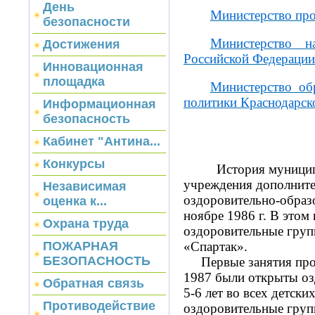
День
Министерство пр
безопасности
Министерство н
Достижения
Российской Федерации
Инновационная
площадка
Министерство об
политики Краснодарск
Информационная
безопасность
Кабинет "Антина...
Конкурсы
История муници
учреждения дополните
Независимая
оздоровительно-образо
оценка к...
ноябре 1986 г. В этом
Охрана труда
оздоровительные груп
«Спартак».
ПОЖАРНАЯ
БЕЗОПАСНОСТЬ
Первые занятия прох
1987 были открыты оз
Обратная связь
5-6 лет во всех детских
Противодействие
оздоровительные груп