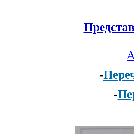
Предста
А
-
Переч
-
Пе