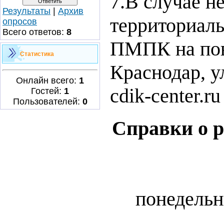
7.В случае н
Результаты
|
Архив
территориал
опросов
Всего ответов:
8
ПМПК на повт
Статистика
Краснодар, ул
Онлайн всего:
1
cdik-center.ru
Гостей:
1
Пользователей:
0
Справки о 
понедельни