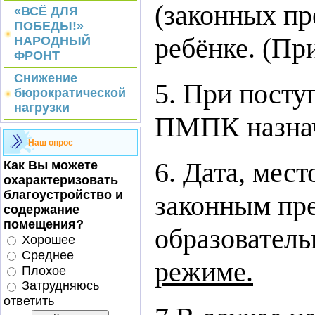
(законных п
«ВСЁ ДЛЯ
ПОБЕДЫ!»
ребёнке. (При
НАРОДНЫЙ
ФРОНТ
Снижение
5. При посту
бюрократической
нагрузки
ПМПК назнач
Наш опрос
6. Дата, ме
Как Вы можете
охарактеризовать
благоустройство и
законным пр
содержание
помещения?
образовател
Хорошее
Среднее
режиме.
Плохое
Затрудняюсь
ответить