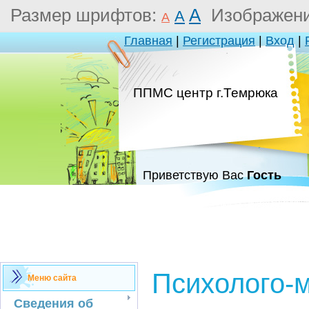
Размер шрифтов:
A
Изображен
A
A
Главная
|
Регистрация
|
Вход
|
ППМС центр г.Темрюка
Приветствую Вас
Гость
Психолого-
Меню сайта
Сведения об