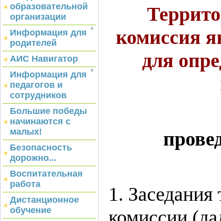
образовательной
Террито
организации
комиссия я
Информация для
родителей
для опре
АИС Навигатор
Информация для
педагогов и
сотрудников
Большие победы
начинаются с
малых!
прове
Безопасность
дорожно...
Воспитательная
работа
1. Заседания
Дистанционное
обучение
комиссии (да