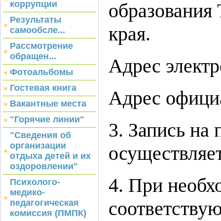
коррупции
образования
Результаты
края.
самообсле...
Рассмотрение
обращен...
Адрес элект
Фотоальбомы
Гостевая книга
Адрес официал
Вакантные места
"Горячие линии"
3. Запись на
"Сведения об
организации
осуществляет
отдыха детей и их
оздоровлении"
4. При необх
Психолого-
медико-
соответствую
педагогическая
комиссия (ПМПК)